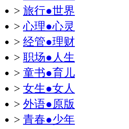
>
旅行●世界
>
心理●心灵
>
经管●理财
>
职场●人生
>
童书●育儿
>
女生●女人
>
外语●原版
>
青春●少年