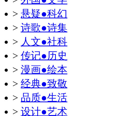
>
悬疑●科幻
>
诗歌●诗集
>
人文●社科
>
传记●历史
>
漫画●绘本
>
经典●致敬
>
品质●生活
>
设计●艺术