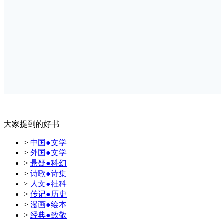
大家提到的好书
>
中国●文学
>
外国●文学
>
悬疑●科幻
>
诗歌●诗集
>
人文●社科
>
传记●历史
>
漫画●绘本
>
经典●致敬