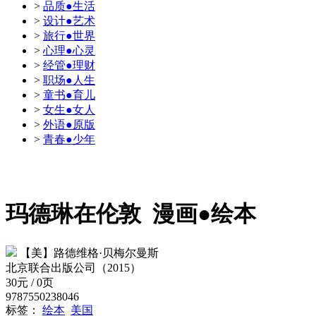
>
品质●生活
>
设计●艺术
>
旅行●世界
>
心理●心灵
>
经管●理财
>
职场●人生
>
童书●育儿
>
女生●女人
>
外语●原版
>
青春●少年
玛德琳在伦敦
漫画●绘本
【美】路德维格·贝梅尔曼斯
北京联合出版公司（2015）
30元 / 0页
9787550238046
标签：
绘本
美国