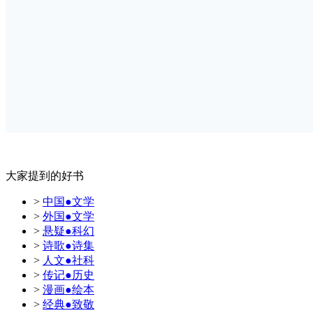
大家提到的好书
>
中国●文学
>
外国●文学
>
悬疑●科幻
>
诗歌●诗集
>
人文●社科
>
传记●历史
>
漫画●绘本
>
经典●致敬