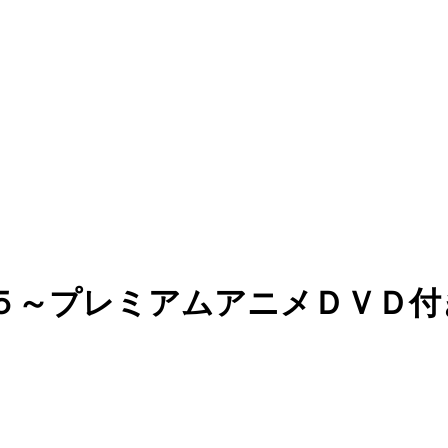
合５～プレミアムアニメＤＶＤ