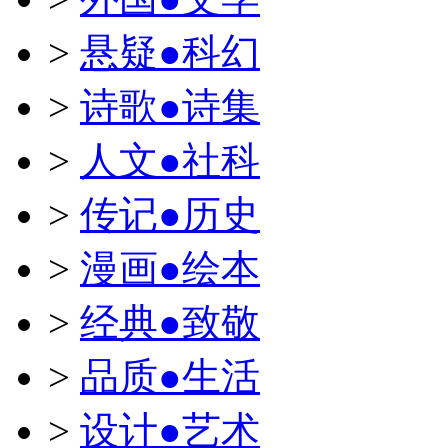
>
悬疑●科幻
>
诗歌●诗集
>
人文●社科
>
传记●历史
>
漫画●绘本
>
经典●致敬
>
品质●生活
>
设计●艺术