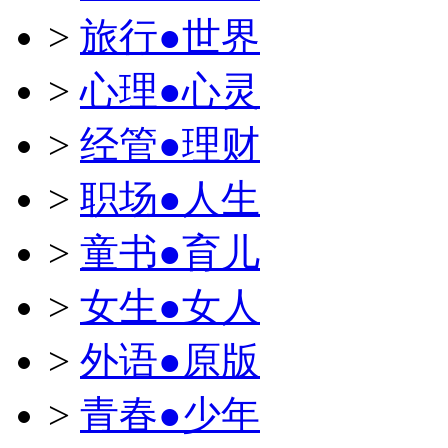
>
旅行●世界
>
心理●心灵
>
经管●理财
>
职场●人生
>
童书●育儿
>
女生●女人
>
外语●原版
>
青春●少年