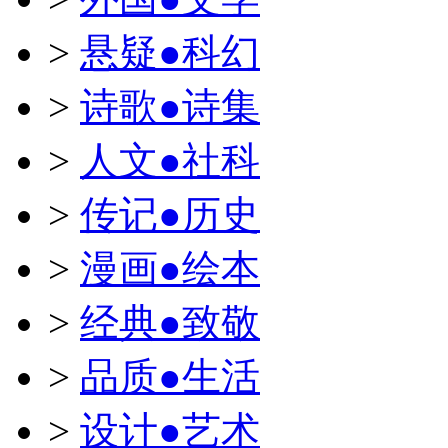
>
悬疑●科幻
>
诗歌●诗集
>
人文●社科
>
传记●历史
>
漫画●绘本
>
经典●致敬
>
品质●生活
>
设计●艺术