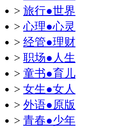
>
旅行●世界
>
心理●心灵
>
经管●理财
>
职场●人生
>
童书●育儿
>
女生●女人
>
外语●原版
>
青春●少年