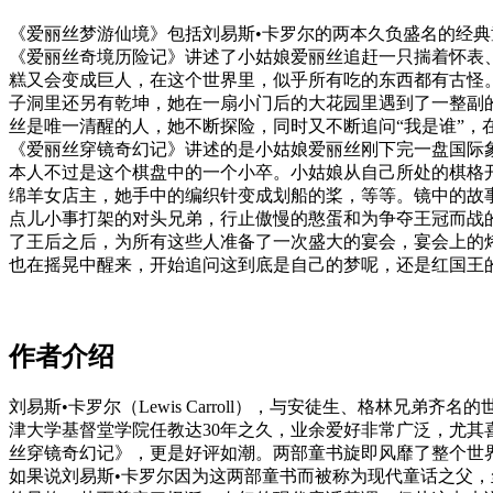
《爱丽丝梦游仙境》包括刘易斯•卡罗尔的两本久负盛名的经
《爱丽丝奇境历险记》讲述了小姑娘爱丽丝追赶一只揣着怀表
糕又会变成巨人，在这个世界里，似乎所有吃的东西都有古怪
子洞里还另有乾坤，她在一扇小门后的大花园里遇到了一整副
丝是唯一清醒的人，她不断探险，同时又不断追问“我是谁”，
《爱丽丝穿镜奇幻记》讲述的是小姑娘爱丽丝刚下完一盘国际
本人不过是这个棋盘中的一个小卒。小姑娘从自己所处的棋格
绵羊女店主，她手中的编织针变成划船的桨，等等。镜中的故
点儿小事打架的对头兄弟，行止傲慢的憨蛋和为争夺王冠而战
了王后之后，为所有这些人准备了一次盛大的宴会，宴会上的
也在摇晃中醒来，开始追问这到底是自己的梦呢，还是红国王
作者介绍
刘易斯•卡罗尔（Lewis Carroll），与安徒生、格林兄弟
津大学基督堂学院任教达30年之久，业余爱好非常广泛，尤其喜
丝穿镜奇幻记》，更是好评如潮。两部童书旋即风靡了整个世
如果说刘易斯•卡罗尔因为这两部童书而被称为现代童话之父