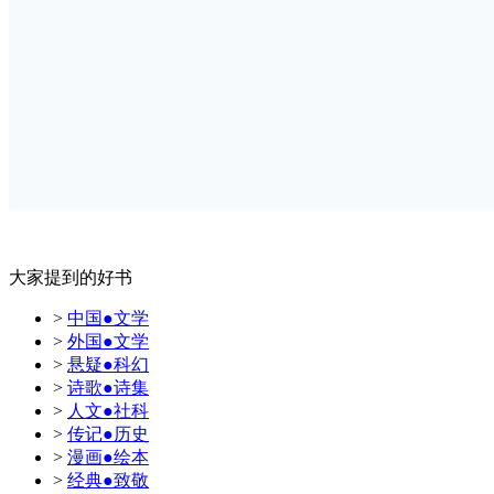
大家提到的好书
>
中国●文学
>
外国●文学
>
悬疑●科幻
>
诗歌●诗集
>
人文●社科
>
传记●历史
>
漫画●绘本
>
经典●致敬