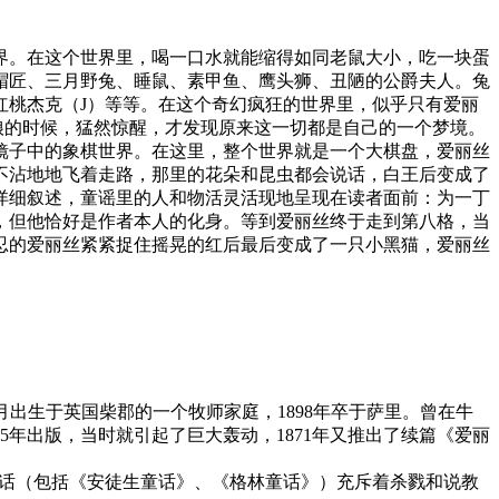
界。在这个世界里，喝一口水就能缩得如同老鼠大小，吃一块蛋
帽匠、三月野兔、睡鼠、素甲鱼、鹰头狮、丑陋的公爵夫人。兔
红桃杰克（J）等等。在这个奇幻疯狂的世界里，似乎只有爱丽
娘的时候，猛然惊醒，才发现原来这一切都是自己的一个梦境。
镜子中的象棋世界。在这里，整个世界就是一个大棋盘，爱丽丝
不沾地地飞着走路，那里的花朵和昆虫都会说话，白王后变成了
详细叙述，童谣里的人和物活灵活现地呈现在读者面前：为一丁
，但他恰好是作者本人的化身。等到爱丽丝终于走到第八格，当
忍的爱丽丝紧紧捉住摇晃的红后最后变成了一只小黑猫，爱丽丝
2年1月出生于英国柴郡的一个牧师家庭，1898年卒于萨里。曾在牛
5年出版，当时就引起了巨大轰动，1871年又推出了续篇《爱丽
童话（包括《安徒生童话》、《格林童话》）充斥着杀戮和说教