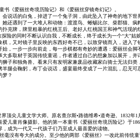
典童书《爱丽丝奇境历险记》和《爱丽丝穿镜奇幻记》。
、会说话的白兔，掉进了一个兔子洞，由此坠入了神奇的地下世
。她还遇到了一大堆人和动物：渡渡鸟、蜥蜴比尔、柴郡猫、疯
的扑克牌，牌里粗暴的红桃王后、老好人红桃国王和神气活现的
在探险的同时不断认识自我，不断成长，终于成长为一个“大”姑
象棋，又对镜子里反映的东西好奇不已，以致穿镜而入，进入了
开始，一步一步向前走，每一步棋都有奇妙的遭遇：爱丽丝会脚
事大多取材于英国传统童谣，作者通过自己的想象加以展开，并
的狮子和独角兽。看来只有发明家兼废品收藏家白骑士无法归类
烤羊腿会鞠躬，布丁会说话，盛宴最终变成了一片混乱，忍无可
的梦？
齐名的世界顶尖儿童文学大师。原名查尔斯•路德维希•道奇逊。183
爱儿童肖像摄影。他的第一本童书《爱丽丝奇境历险记》于186
界，成为一代又一代孩子们乃至成人最喜爱的读物。
，丝毫没有夸大的成分。至少他的两部《爱丽丝》一改此前传统