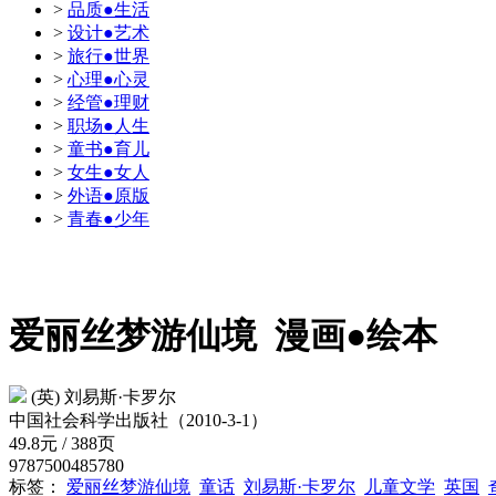
>
品质●生活
>
设计●艺术
>
旅行●世界
>
心理●心灵
>
经管●理财
>
职场●人生
>
童书●育儿
>
女生●女人
>
外语●原版
>
青春●少年
爱丽丝梦游仙境
漫画●绘本
(英) 刘易斯·卡罗尔
中国社会科学出版社（2010-3-1）
49.8元 / 388页
9787500485780
标签：
爱丽丝梦游仙境
童话
刘易斯·卡罗尔
儿童文学
英国