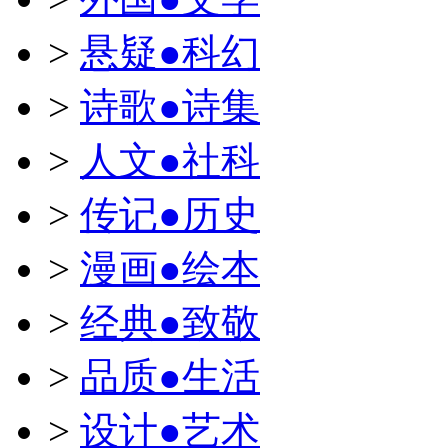
>
悬疑●科幻
>
诗歌●诗集
>
人文●社科
>
传记●历史
>
漫画●绘本
>
经典●致敬
>
品质●生活
>
设计●艺术