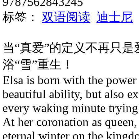
9787562843245
标签：
双语阅读
迪士尼
当“真爱”的定义不再只
浴“雪”重生！
Elsa is born with the power 
beautiful ability, but also 
every waking minute trying
At her coronation as queen,
eternal winter on the kingd