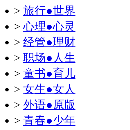
>
旅行●世界
>
心理●心灵
>
经管●理财
>
职场●人生
>
童书●育儿
>
女生●女人
>
外语●原版
>
青春●少年