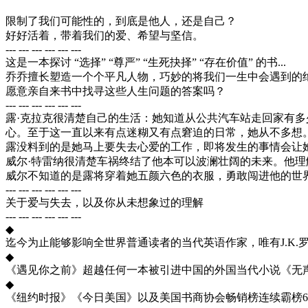
限制了我们可能性的，到底是他人，还是自己？
好好活着，带着我们的爱、希望与坚信。
--- --- --- --- --- ---
这是一本探讨 “选择” “尊严” “生死抉择” “存在价值” 的书...
乔乔擅长塑造一个个平凡人物，巧妙的将我们一生中会遇到的
愿意亲自来书中找寻这些人生问题的答案吗？
--- --- --- --- --- ---
露·克拉克很清楚自己的生活：她知道从公共汽车站走回家有多
心。至于这一直以来有点迷糊又有点窘迫的日常，她从不多想
露没料到的是她马上要失去心爱的工作，即将发生的事情会让
威尔·特雷纳很清楚车祸终结了他本可以波澜壮阔的未来。他
威尔不知道的是露将穿着她五颜六色的衣服，勇敢闯进他的世
--- --- --- --- --- ---
关于爱与失去，以及你从未想象过的理解
--- --- --- --- --- ---
◆
迄今为止能够影响全世界普通读者的当代英语作家，唯有J.K.
◆
《遇见你之前》超越任何一本被引进中国的外国当代小说《无
◆
《纽约时报》《今日美国》以及美国书商协会畅销榜连续霸榜6年（2012-