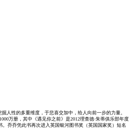
事，挖掘人性的多重维度，于悲喜交加中，给人向前一步的力量。
00万册，其中《遇见你之前》是2012理查德·朱蒂俱乐部年度
选图书。乔乔凭此书再次进入英国银河图书奖（英国国家奖）短名