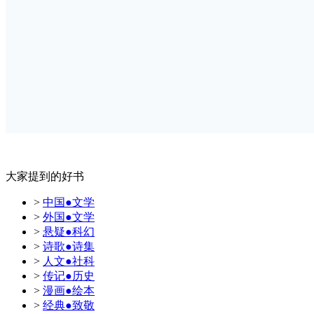
大家提到的好书
>
中国●文学
>
外国●文学
>
悬疑●科幻
>
诗歌●诗集
>
人文●社科
>
传记●历史
>
漫画●绘本
>
经典●致敬