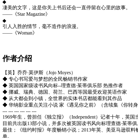
◆
凄美的文字，这是你关上书后还会一直停留在心里的故事。
——《Star Magazine》
◆
引人入胜的情节，毫不造作的浪漫。
——《Woman》
作者介绍
【英】乔乔·莫伊斯（Jojo Moyes）
◆ 专心书写爱与梦想的全民畅销书作家
◆ 英国国家级读书风向标--理查德·茱蒂俱乐部 热推作者
◆ 挪威、瑞典、德国、荷兰、巴西等国最受欢迎英语作家
◆ 从大都会到小镇，全世界的实体书店都能看到其作品
◆ 华纳影业重点关注小说 家《遇见你之前》（含续集《你转
--- --- --- --- --- ---
1969年生，曾担任《独立报》（Independent）记者
目前共出版13部小说，并多次被英国读书风向标理查德·茱蒂俱
最佳；《纽约时报》年度畅销小说；2013年英、美亚马逊双料
单。