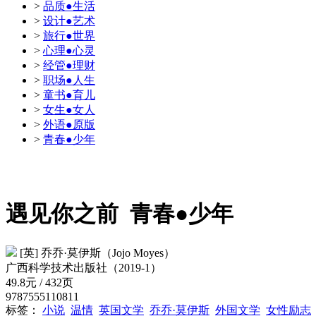
>
品质●生活
>
设计●艺术
>
旅行●世界
>
心理●心灵
>
经管●理财
>
职场●人生
>
童书●育儿
>
女生●女人
>
外语●原版
>
青春●少年
遇见你之前
青春●少年
[英] 乔乔·莫伊斯（Jojo Moyes）
广西科学技术出版社（2019-1）
49.8元 / 432页
9787555110811
标签：
小说
温情
英国文学
乔乔·莫伊斯
外国文学
女性励志