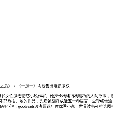
身之后》 ）《一加一》均被售出电影版权
十年，英国当代女性励志情感小说作家。她擅长构建结构精巧的人间故
乐部热推。她的作品，先后被翻译成近五十种语言，全球畅销逾10
畅销小说；goodreads读者票选年度优秀小说；世界读书夜推