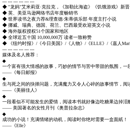
--- --- --- --- --- ---
◆ "龙妈"艾米莉亚·克拉克，《加勒比海盗》《饥饿游戏》新
◆ 英、美亚马逊网络书店年度畅销书
◆ 世界读书之夜力荐&理查德·朱蒂俱乐部 年度主打小说
◆ 挪威、瑞典、德国、荷兰、巴西最受欢迎英文小说
◆ 海外版权授权51个国家和地区
◆ 全球近五十国 10,000,000万 读者一致称赞
◆ 《纽约时报》/《今日美国》/《人物》/《ELLE》/《嘉人Mari
--- --- --- --- --- ---
媒体及名人推荐：
◆
一个富有强大情感的故事，巧妙的情节与苦中带甜的氛围，一
——《每日邮报》
◆
生与死之间的抉择问题，充满魔力又令人心碎的故事情节，阅
——《美丽佳人》
◆
一段看似不可能发生的爱情，阅读本书就好像边吃糖果边掉泪
—— 美国著名的女性月刊《奥普拉杂志》
◆
成功的小说！充满情绪的动机，阅读时你绝对需要一盒面紙！
——《Elle》