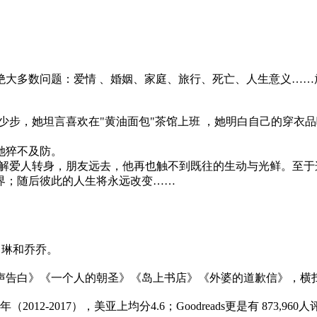
绝大多数问题：爱情 、婚姻、家庭、旅行、死亡、人生意义……
少步，她坦言喜欢在"黄油面包"茶馆上班 ，她明白自己的穿衣
。
她猝不及防。
理解爱人转身，朋友远去，他再也触不到既往的生动与光鲜。至
界；随后彼此的人生将永远改变……
罗琳和乔乔。
声告白》《一个人的朝圣》《岛上书店》《外婆的道歉信》，横
2017），美亚上均分4.6；Goodreads更是有 873,960人