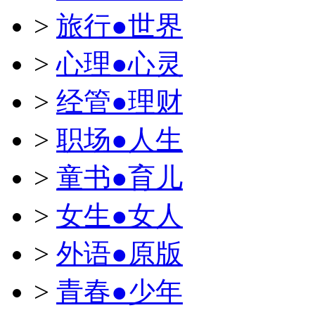
>
旅行●世界
>
心理●心灵
>
经管●理财
>
职场●人生
>
童书●育儿
>
女生●女人
>
外语●原版
>
青春●少年