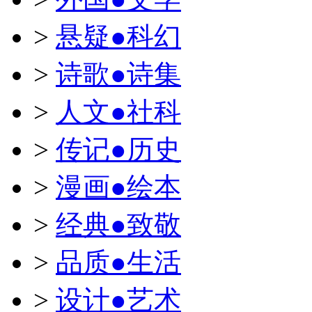
>
悬疑●科幻
>
诗歌●诗集
>
人文●社科
>
传记●历史
>
漫画●绘本
>
经典●致敬
>
品质●生活
>
设计●艺术