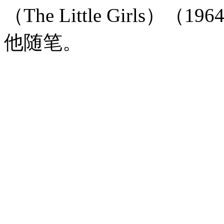
（The Little Girl
他随笔。