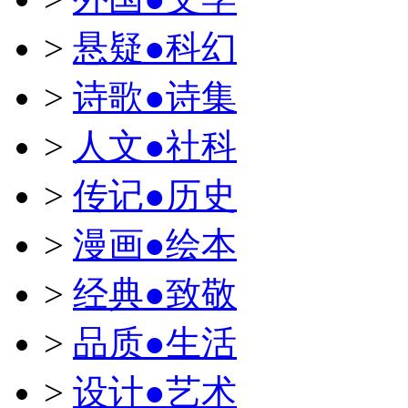
>
悬疑●科幻
>
诗歌●诗集
>
人文●社科
>
传记●历史
>
漫画●绘本
>
经典●致敬
>
品质●生活
>
设计●艺术