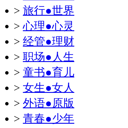
>
旅行●世界
>
心理●心灵
>
经管●理财
>
职场●人生
>
童书●育儿
>
女生●女人
>
外语●原版
>
青春●少年