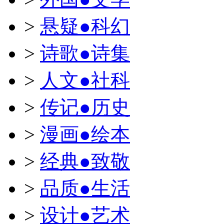
>
悬疑●科幻
>
诗歌●诗集
>
人文●社科
>
传记●历史
>
漫画●绘本
>
经典●致敬
>
品质●生活
>
设计●艺术