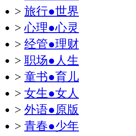
>
旅行●世界
>
心理●心灵
>
经管●理财
>
职场●人生
>
童书●育儿
>
女生●女人
>
外语●原版
>
青春●少年