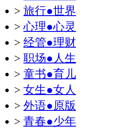
>
旅行●世界
>
心理●心灵
>
经管●理财
>
职场●人生
>
童书●育儿
>
女生●女人
>
外语●原版
>
青春●少年