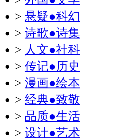
>
悬疑●科幻
>
诗歌●诗集
>
人文●社科
>
传记●历史
>
漫画●绘本
>
经典●致敬
>
品质●生活
>
设计●艺术