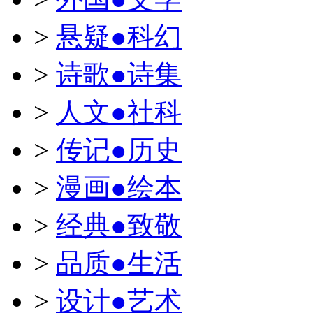
>
悬疑●科幻
>
诗歌●诗集
>
人文●社科
>
传记●历史
>
漫画●绘本
>
经典●致敬
>
品质●生活
>
设计●艺术