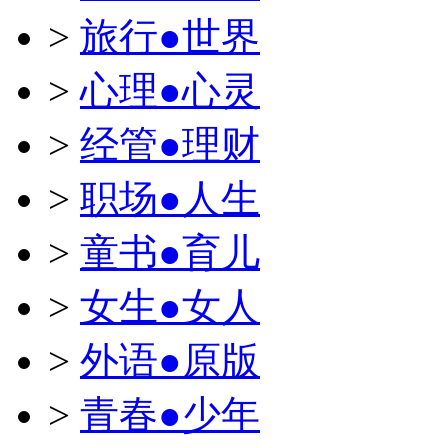
>
旅行●世界
>
心理●心灵
>
经管●理财
>
职场●人生
>
童书●育儿
>
女生●女人
>
外语●原版
>
青春●少年