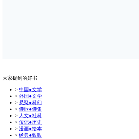
大家提到的好书
>
中国●文学
>
外国●文学
>
悬疑●科幻
>
诗歌●诗集
>
人文●社科
>
传记●历史
>
漫画●绘本
>
经典●致敬