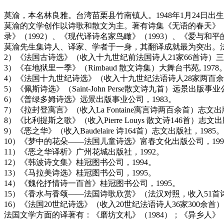
莫渝，本名林良雅。台湾苗栗县竹南镇人。1948年1月24日
莫渝的文学创作以诗歌和散文为主。著有诗集《无语的春天》（19
录》（1992）、《现代译诗名家鸟瞰》（1993）、《爱与和平的
莫渝先生集诗人、译家、学者于一身，其翻译成就最为突出。法国诗歌译
2）《法国古诗选》（收入十九世纪前法国诗人21家66首诗）三
3）《在地狱里一季》（Rimbaud 散文诗集）大舞台书苑, 1978
4）《法国十九世纪诗选》（收入十九世纪法语诗人28家两百余首
5）《佩斯诗选》（Saint-John Perse散文诗九首）远景出版事业
6）《普绿多姆诗选》远景出版事业公司，1983。
7）《拉封登寓言》（收入La Fontaine寓言诗两百余首）志文出
8）《比利提斯之歌》（收入Pierre Louys 散文诗146首）志文出
9）《恶之华》（收入Baudelaire 诗164首）志文出版社，1985。
10）《梦中的花朵——法国儿童诗选》富春文化出版公司，199
11）《恶之华译析》广州花城出版社，1992。
12）《韩波诗文集》桂冠图书公司，1994。
13）《马拉美诗选》桂冠图书公司，1995。
14）《魏伦抒情诗一百首》桂冠图书公司，1995。
15）《香水与香颂——法国诗歌欣赏》（法汉对照，收入51首诗
16）《法国20世纪诗选》（收入20世纪法语诗人36家300余首）
法国文学方面的译著有：《磨坊文札》（1984）；《异乡人》（