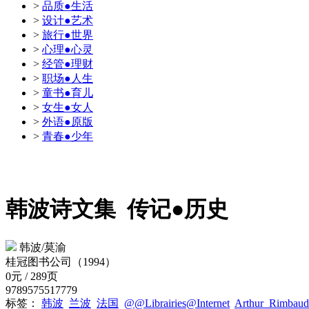
>
品质●生活
>
设计●艺术
>
旅行●世界
>
心理●心灵
>
经管●理财
>
职场●人生
>
童书●育儿
>
女生●女人
>
外语●原版
>
青春●少年
韩波诗文集
传记●历史
韩波/莫渝
桂冠图书公司（1994）
0元 / 289页
9789575517779
标签：
韩波
兰波
法国
@@Librairies@Internet
Arthur_Rimbaud