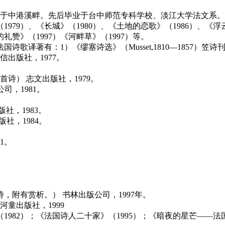
出生于中港溪畔。先后毕业于台中师范专科学校、淡江大学法文系。1
79）、《长城》（1980）、《土地的恋歌》（1986）、《
礼赞》（1997）《河畔草》（1997）等。
著有：1）《缪塞诗选》（Musset,1810—1857）笠诗刊社
信出版社，1977。
。
诗） 志文出版社，1979。
公司，1981。
版社，1983。
版社，1984。
1。
，附有赏析。） 书林出版公司，1997年。
河童出版社，1999
1982）；《法国诗人二十家》（1995）；《暗夜的星芒——法