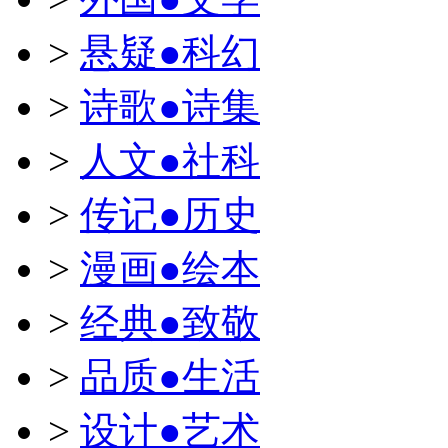
>
悬疑●科幻
>
诗歌●诗集
>
人文●社科
>
传记●历史
>
漫画●绘本
>
经典●致敬
>
品质●生活
>
设计●艺术