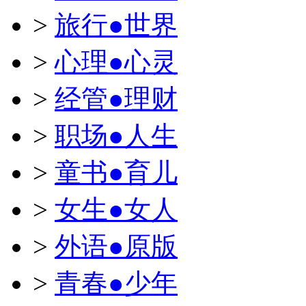
>
旅行●世界
>
心理●心灵
>
经管●理财
>
职场●人生
>
童书●育儿
>
女生●女人
>
外语●原版
>
青春●少年