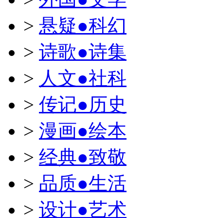
>
悬疑●科幻
>
诗歌●诗集
>
人文●社科
>
传记●历史
>
漫画●绘本
>
经典●致敬
>
品质●生活
>
设计●艺术