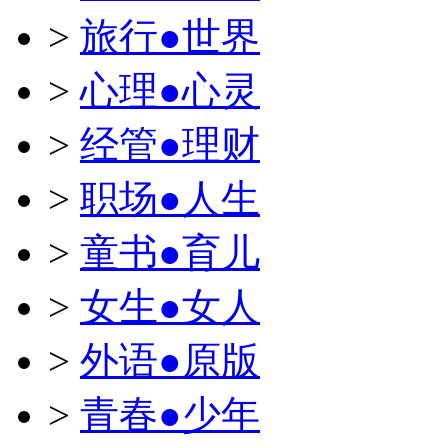
>
旅行●世界
>
心理●心灵
>
经管●理财
>
职场●人生
>
童书●育儿
>
女生●女人
>
外语●原版
>
青春●少年