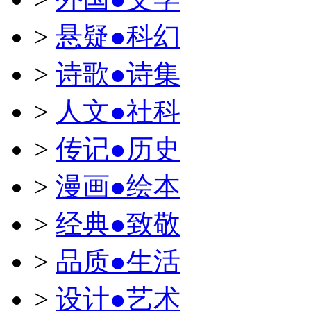
>
悬疑●科幻
>
诗歌●诗集
>
人文●社科
>
传记●历史
>
漫画●绘本
>
经典●致敬
>
品质●生活
>
设计●艺术