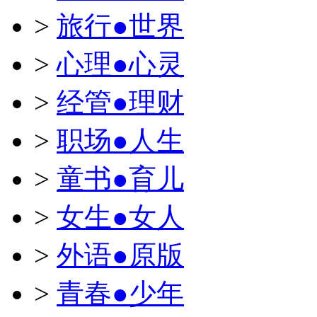
>
旅行●世界
>
心理●心灵
>
经管●理财
>
职场●人生
>
童书●育儿
>
女生●女人
>
外语●原版
>
青春●少年