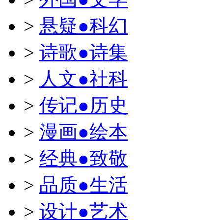
>
悬疑●科幻
>
诗歌●诗集
>
人文●社科
>
传记●历史
>
漫画●绘本
>
经典●致敬
>
品质●生活
>
设计●艺术