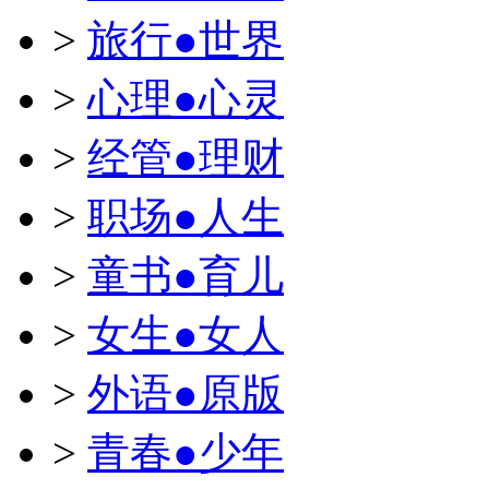
>
旅行●世界
>
心理●心灵
>
经管●理财
>
职场●人生
>
童书●育儿
>
女生●女人
>
外语●原版
>
青春●少年