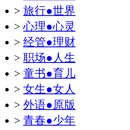
>
旅行●世界
>
心理●心灵
>
经管●理财
>
职场●人生
>
童书●育儿
>
女生●女人
>
外语●原版
>
青春●少年