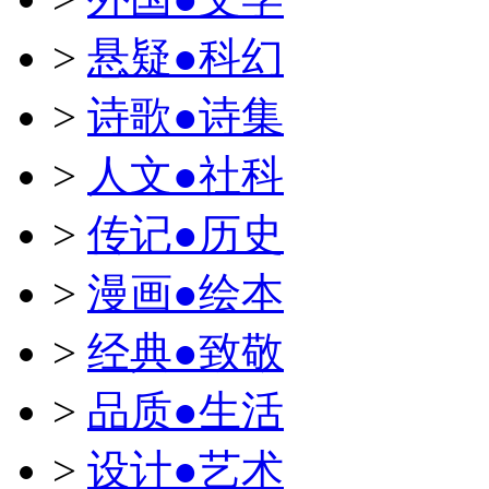
>
悬疑●科幻
>
诗歌●诗集
>
人文●社科
>
传记●历史
>
漫画●绘本
>
经典●致敬
>
品质●生活
>
设计●艺术