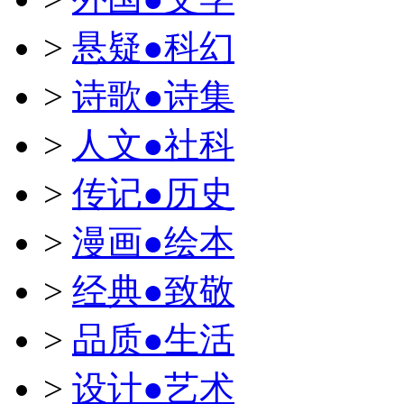
>
悬疑●科幻
>
诗歌●诗集
>
人文●社科
>
传记●历史
>
漫画●绘本
>
经典●致敬
>
品质●生活
>
设计●艺术