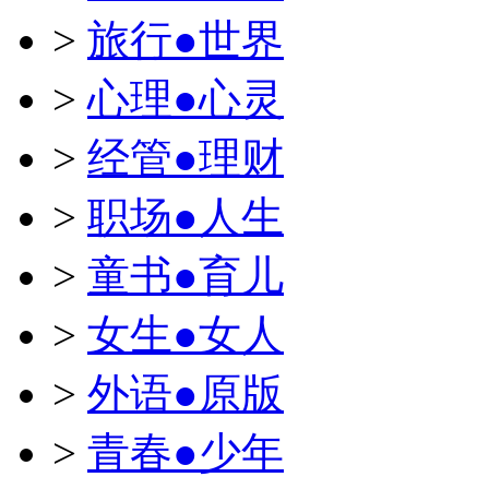
>
旅行●世界
>
心理●心灵
>
经管●理财
>
职场●人生
>
童书●育儿
>
女生●女人
>
外语●原版
>
青春●少年