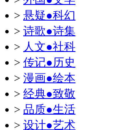
>
悬疑●科幻
>
诗歌●诗集
>
人文●社科
>
传记●历史
>
漫画●绘本
>
经典●致敬
>
品质●生活
>
设计●艺术