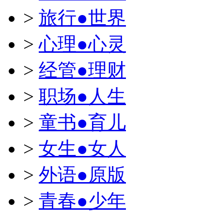
>
旅行●世界
>
心理●心灵
>
经管●理财
>
职场●人生
>
童书●育儿
>
女生●女人
>
外语●原版
>
青春●少年