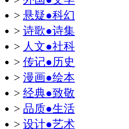
>
悬疑●科幻
>
诗歌●诗集
>
人文●社科
>
传记●历史
>
漫画●绘本
>
经典●致敬
>
品质●生活
>
设计●艺术