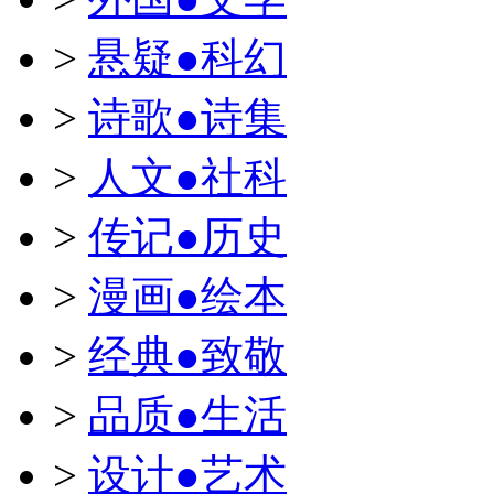
>
悬疑●科幻
>
诗歌●诗集
>
人文●社科
>
传记●历史
>
漫画●绘本
>
经典●致敬
>
品质●生活
>
设计●艺术