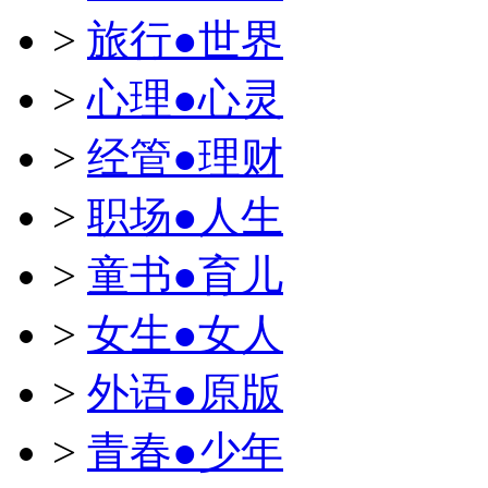
>
旅行●世界
>
心理●心灵
>
经管●理财
>
职场●人生
>
童书●育儿
>
女生●女人
>
外语●原版
>
青春●少年