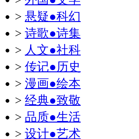
>
悬疑●科幻
>
诗歌●诗集
>
人文●社科
>
传记●历史
>
漫画●绘本
>
经典●致敬
>
品质●生活
>
设计●艺术