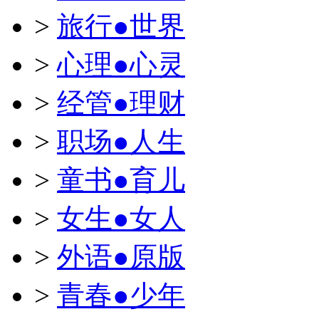
>
旅行●世界
>
心理●心灵
>
经管●理财
>
职场●人生
>
童书●育儿
>
女生●女人
>
外语●原版
>
青春●少年