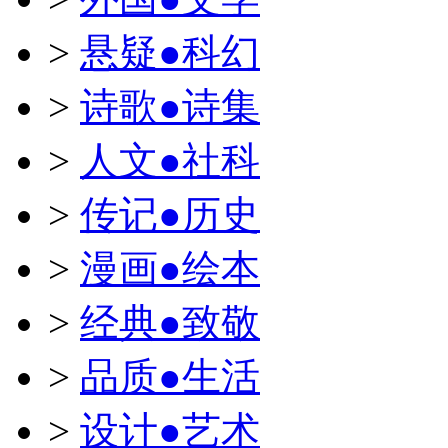
>
悬疑●科幻
>
诗歌●诗集
>
人文●社科
>
传记●历史
>
漫画●绘本
>
经典●致敬
>
品质●生活
>
设计●艺术