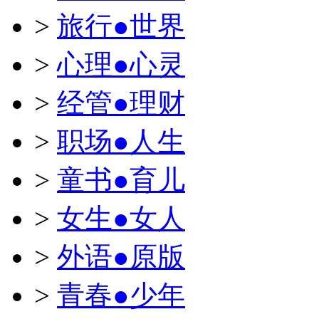
>
旅行●世界
>
心理●心灵
>
经管●理财
>
职场●人生
>
童书●育儿
>
女生●女人
>
外语●原版
>
青春●少年