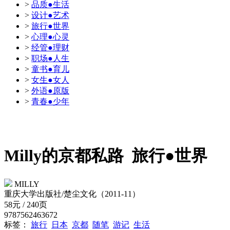
>
品质●生活
>
设计●艺术
>
旅行●世界
>
心理●心灵
>
经管●理财
>
职场●人生
>
童书●育儿
>
女生●女人
>
外语●原版
>
青春●少年
Milly的京都私路
旅行●世界
MILLY
重庆大学出版社/楚尘文化（2011-11）
58元 / 240页
9787562463672
标签：
旅行
日本
京都
随笔
游记
生活