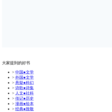
大家提到的好书
>
中国●文学
>
外国●文学
>
悬疑●科幻
>
诗歌●诗集
>
人文●社科
>
传记●历史
>
漫画●绘本
>
经典●致敬