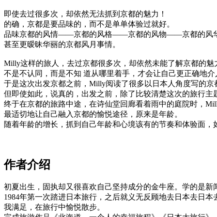
即使去过很多次，却依然无法抓到京都的魅力！
的确，京都是要品味的，而不是单单体验过就好。
品味京都的风情——京都的风格——京都的风物——京都的风
甚至更暧昧华丽的京都风月事情。
Milly这样的旅人，去过京都很多次，却依然未能了解京都的魅
不是不认同，而是不知 道从哪里着手，才会让自己更正确地
于是这次出发京都之前，Milly阅读了很多以日本人角度写的
但即使如此，说真的，出发之前，除了比较清楚这次的旅行主题
终于在京都的旅路中途，在诗仙堂回廊看着雨中的庭院时，Mil
最适切地让自己融入京都的愉悦途径，原来是年龄。
随着年龄的增长，抓到自己年龄和心境该有的节奏和体验面，
作者介绍
初夏出生，固执却又很喜欢自己坚持成分的金牛座。学的是新
1984年第一次踏进日本旅行，之后就义无反顾地去日本去日本
我满足，在旅行中愉悦散步。