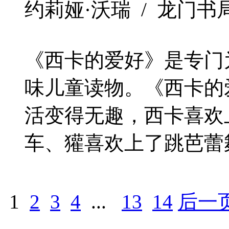
约莉娅·沃瑞 / 龙门书局 / 2
《西卡的爱好》是专门
味儿童读物。《西卡的
活变得无趣，西卡喜欢
车、獾喜欢上了跳芭蕾舞
1
2
3
4
...
13
14
后一