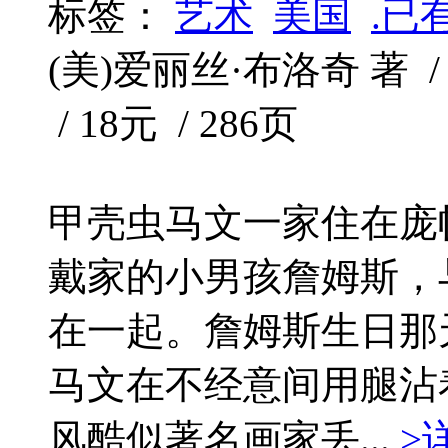
标签：
艺术
美国
.已
(美)爱丽丝·布洛奇 著 /
/ 18元 / 286页
甲壳虫马文一家住在庞
戴家的小男孩詹姆斯，
在一起。詹姆斯生日那
马文在不经意间用腿沾
风酷似著名画家丢...
>