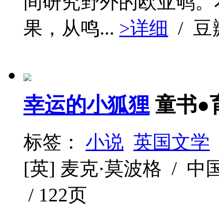
间研究野外的欧亚鸲。
果，从鸣...
>详细
/ 
幸运的小狐狸
童书●
标签：
小说
英国文学
[英] 麦克·莫波格 / 中国
/ 122页