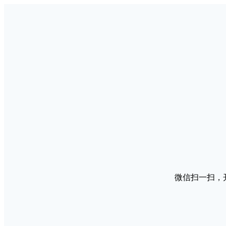
微信扫一扫，