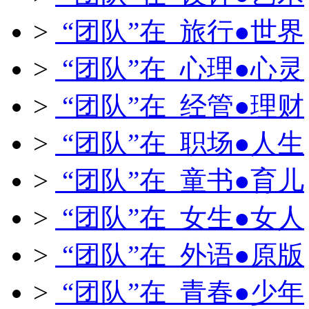
>
“团队”在 旅行●世界
>
“团队”在 心理●心灵
>
“团队”在 经管●理财
>
“团队”在 职场●人生
>
“团队”在 童书●育儿
>
“团队”在 女生●女人
>
“团队”在 外语●原版
>
“团队”在 青春●少年