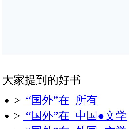
大家提到的好书
>
“国外”在 所有
>
“国外”在 中国●文学