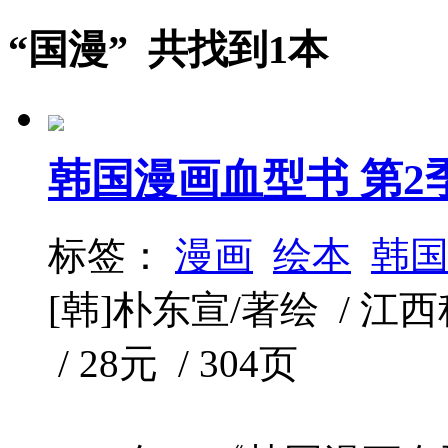
“国漫” 共找到1本
韩国漫画血型书 第2
标签：
漫画
绘本
韩
[韩]朴东宣/著绘 / 江西科
/ 28元 / 304页