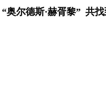
“奥尔德斯·赫胥黎” 共