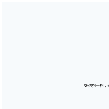
微信扫一扫，