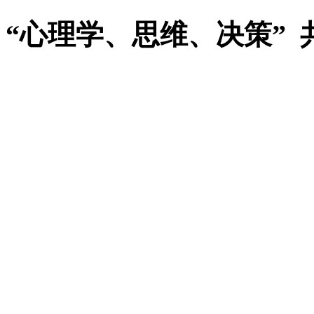
“心理学、思维、决策” 