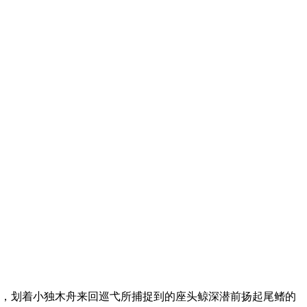
，划着小独木舟来回巡弋所捕捉到的座头鲸深潜前扬起尾鳍的