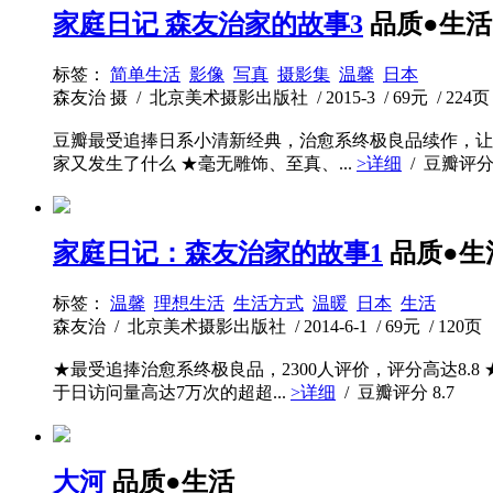
家庭日记 森友治家的故事3
品质●生活
标签：
简单生活
影像
写真
摄影集
温馨
日本
森友治 摄 / 北京美术摄影出版社 / 2015-3 / 69元 / 224页
豆瓣最受追捧日系小清新经典，治愈系终极良品续作，让
家又发生了什么 ★毫无雕饰、至真、...
>详细
/ 豆瓣评
家庭日记：森友治家的故事1
品质●生
标签：
温馨
理想生活
生活方式
温暖
日本
生活
森友治 / 北京美术摄影出版社 / 2014-6-1 / 69元 / 120页
★最受追捧治愈系终极良品，2300人评价，评分高达8.
于日访问量高达7万次的超超...
>详细
/ 豆瓣评分
8.7
大河
品质●生活