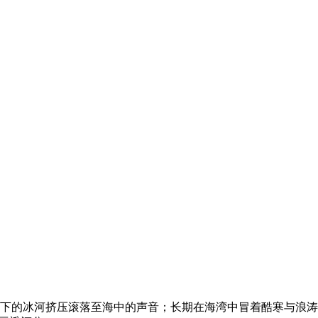
下的冰河挤压滚落至海中的声音；长期在海湾中冒着酷寒与浪涛