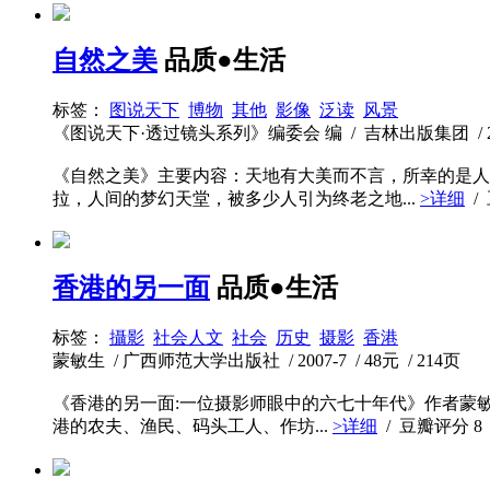
自然之美
品质●生活
标签：
图说天下
博物
其他
影像
泛读
风景
《图说天下·透过镜头系列》编委会 编 / 吉林出版集团 / 2009-3
《自然之美》主要内容：天地有大美而不言，所幸的是人
拉，人间的梦幻天堂，被多少人引为终老之地...
>详细
/
香港的另一面
品质●生活
标签：
攝影
社会人文
社会
历史
摄影
香港
蒙敏生 / 广西师范大学出版社 / 2007-7 / 48元 / 214页
《香港的另一面:一位摄影师眼中的六七十年代》作者蒙敏
港的农夫、渔民、码头工人、作坊...
>详细
/ 豆瓣评分
8