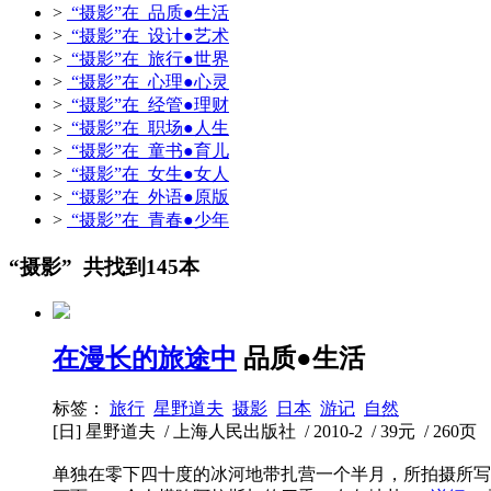
>
“摄影”在 品质●生活
>
“摄影”在 设计●艺术
>
“摄影”在 旅行●世界
>
“摄影”在 心理●心灵
>
“摄影”在 经管●理财
>
“摄影”在 职场●人生
>
“摄影”在 童书●育儿
>
“摄影”在 女生●女人
>
“摄影”在 外语●原版
>
“摄影”在 青春●少年
“摄影” 共找到145本
在漫长的旅途中
品质●生活
标签：
旅行
星野道夫
摄影
日本
游记
自然
[日] 星野道夫 / 上海人民出版社 / 2010-2 / 39元 / 260页
单独在零下四十度的冰河地带扎营一个半月，所拍摄所写