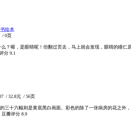
童书绘本
/ 0页
什么？喔，是眼睛呢！但翻过页去，马上就会发现，眼睛的瞳仁
瓣评分
9.1
 32.8元 / 56页
的三十六幅则是黄底黑白画面。彩色的除了一张病房的花之外，
 豆瓣评分
8.9