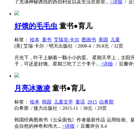
了充满神秘诱惑的西伯利亚以及生活在那里...
>详细
/ 
好饿的毛毛虫
童书●育儿
标签：
绘本
童书
艾瑞克·卡尔
图画书
美国
儿童
[美] 艾瑞·卡尔 / 明天出版社 / 2008-4 / 39.8元 / 32页
月光下，叶子上躺着一颗小小的蛋。 星期天早上，太阳
子，可还是好饿。星期三吃了三个李子...
>详细
/ 豆瓣
月亮冰激凌
童书●育儿
标签：
绘本
韩国
儿童文学
童话
2015
白希那
白希那 / 接力出版社 / 2015-11 / 38元 / 29页
韩国经典图画书《云朵面包》作者最新作品 运用绘画、
会自然的神奇和伟大...
>详细
/ 豆瓣评分
8.4