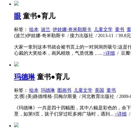
眼
童书●育儿
标签：
绘本
波兰
伊娃娜·奇米勒斯卡
儿童文学
童书
(波兰)伊娃娜·奇米勒斯卡 / 接力出版社 / 2013-11 / 39.8元 
大家一拿到这本书就会被书页上的一对洞洞所吸引:这是
心裁的大奖绘本，画风精致，气质优雅，...
>详细
/ 豆
玛德琳
童书●育儿
标签：
绘本
玛德琳
图画书
儿童文学
美国
童书
文/图 (美)路德维格·贝梅尔斯曼 / 河北教育出版社 / 2009-07 /
《玛德琳》一共是四十四幅图，其中八幅是彩色的，余下
景，如第9页，孩子们穿过旺多姆广场时，遇到...
>详细
/