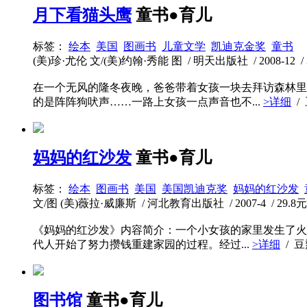
月下看猫头鹰
童书●育儿
标签：
绘本
美国
图画书
儿童文学
凯迪克金奖
童书
(美)珍·尤伦 文/(美)约翰·秀能 图 / 明天出版社 / 2008-12 / 3
在一个无风的隆冬夜晚，爸爸带着女孩一块去拜访森林里
的是阵阵狗吠声……一路上女孩一点声音也不...
>详细
/
妈妈的红沙发
童书●育儿
标签：
绘本
图画书
美国
美国凯迪克奖
妈妈的红沙发
文/图 (美)薇拉·威廉斯 / 河北教育出版社 / 2007-4 / 29.8元 
《妈妈的红沙发》内容简介：一个小女孩的家里发生了火
代人开始了努力攒钱重建家园的过程。经过...
>详细
/ 
图书馆
童书●育儿