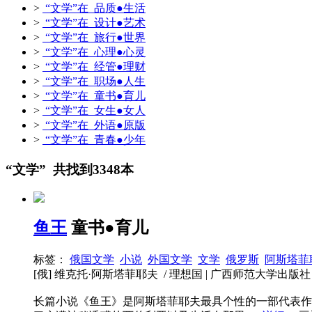
>
“文学”在 品质●生活
>
“文学”在 设计●艺术
>
“文学”在 旅行●世界
>
“文学”在 心理●心灵
>
“文学”在 经管●理财
>
“文学”在 职场●人生
>
“文学”在 童书●育儿
>
“文学”在 女生●女人
>
“文学”在 外语●原版
>
“文学”在 青春●少年
“文学” 共找到3348本
鱼王
童书●育儿
标签：
俄国文学
小说
外国文学
文学
俄罗斯
阿斯塔菲
[俄] 维克托·阿斯塔菲耶夫 / 理想国 | 广西师范大学出版社 / 201
长篇小说《鱼王》是阿斯塔菲耶夫最具个性的一部代表作