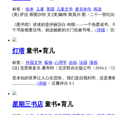
标签：
绘本
儿童
美国
儿童文学
麦克米伦
阅读
[美] 萨拉·斯图尔特 文/[美]戴维·斯莫尔 图 / 二十一世纪出版社 / 
《图书馆》讲述的是伊丽莎白·布朗——一个热爱读书、
个书架都要压垮。就连她家的大门也被书堆...
>详细
/ 
灯塔
童书●育儿
标签：
外国文学
孤独
心理学
自由
法国
漫画
[法] 克里斯多夫·夏布特 / 北京联合出版公司 / 2016-2 / 128
若未知的世界让人心生恐惧， 我们是自我封闭，还是勇敢
......................
>详细
/ 豆瓣评分
9.1
星期三书店
童书●育儿