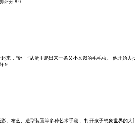
豆瓣评分
8.9
升起来，“砰！”从蛋里爬出来一条又小又饿的毛毛虫。 他开始
评分
9
摄影、布艺、造型装置等多种艺术手段， 打开孩子想象世界的大