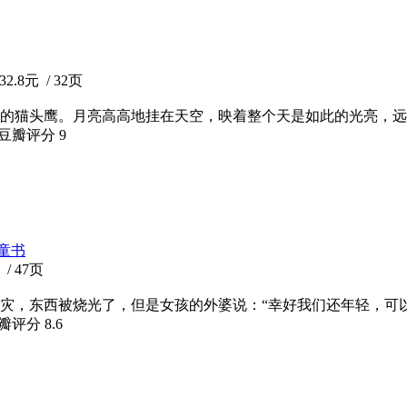
2.8元 / 32页
的猫头鹰。月亮高高地挂在天空，映着整个天是如此的光亮，远
 豆瓣评分
9
童书
/ 47页
灾，东西被烧光了，但是女孩的外婆说：“幸好我们还年轻，可
豆瓣评分
8.6