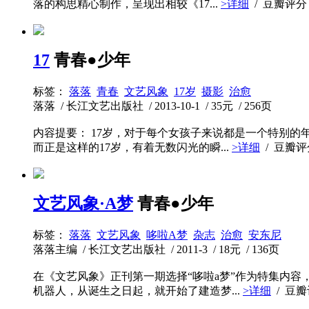
落的构思精心制作，呈现出相较《17...
>详细
/ 豆瓣评
17
青春●少年
标签：
落落
青春
文艺风象
17岁
摄影
治愈
落落 / 长江文艺出版社 / 2013-10-1 / 35元 / 256页
内容提要： 17岁，对于每个女孩子来说都是一个特别
而正是这样的17岁，有着无数闪光的瞬...
>详细
/ 豆瓣
文艺风象·A梦
青春●少年
标签：
落落
文艺风象
哆啦A梦
杂志
治愈
安东尼
落落主编 / 长江文艺出版社 / 2011-3 / 18元 / 136页
在《文艺风象》正刊第一期选择“哆啦a梦”作为特集内
机器人，从诞生之日起，就开始了建造梦...
>详细
/ 豆