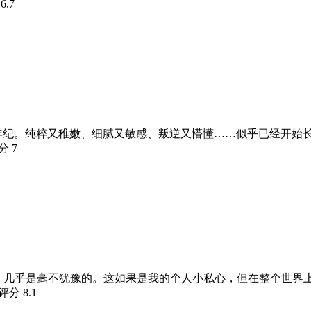
分
6.7
的年纪。纯粹又稚嫩、细腻又敏感、叛逆又懵懂……似乎已经开始
评分
7
容，几乎是毫不犹豫的。这如果是我的个人小私心，但在整个世界
瓣评分
8.1