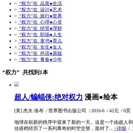
>
“权力”在 品质●生活
>
“权力”在 设计●艺术
>
“权力”在 旅行●世界
>
“权力”在 心理●心灵
>
“权力”在 经管●理财
>
“权力”在 职场●人生
>
“权力”在 童书●育儿
>
“权力”在 女生●女人
>
“权力”在 外语●原版
>
“权力”在 青春●少年
“权力” 共找到1本
超人/蝙蝠侠:绝对权力
漫画●绘本
[美] 杰夫·洛布 / 世界图书出版公司 / 2016-6 / 42元 / 0页
地球在崭新的秩序中迎来了新的一天。这是一个由超人和
佳搭档经历了一系列离奇的时空交替，面对了...
>详细
/