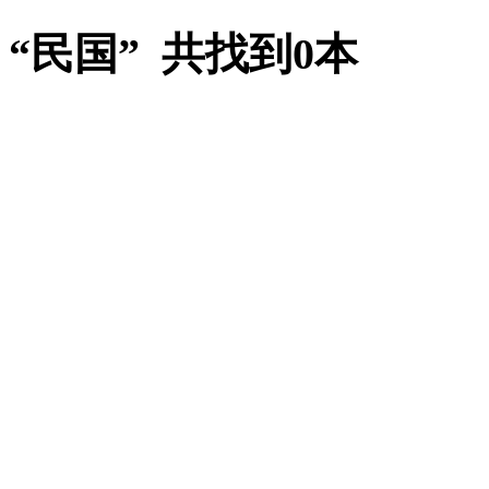
“民国” 共找到0本