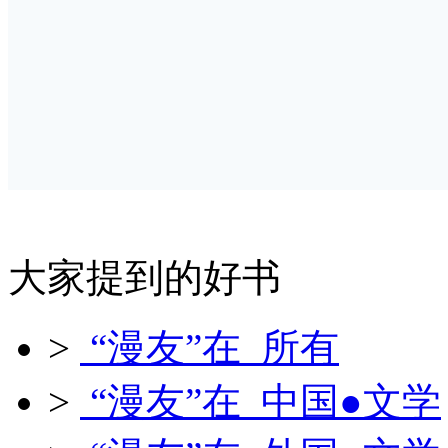
大家提到的好书
>
“漫友”在 所有
>
“漫友”在 中国●文学