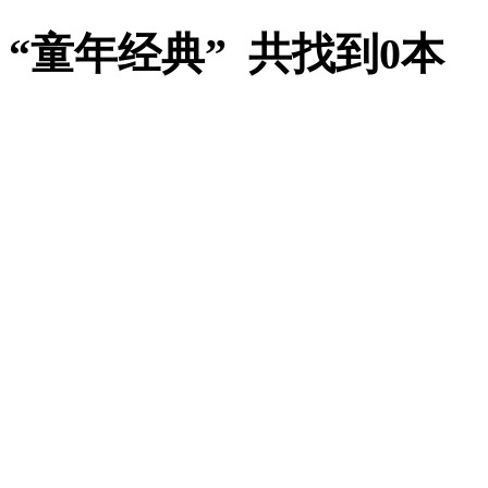
“童年经典” 共找到0本