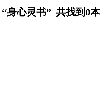
“身心灵书” 共找到0本