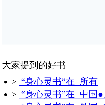
大家提到的好书
>
“身心灵书”在 所有
>
“身心灵书”在 中国