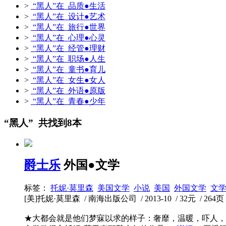
>
“黑人”在 品质●生活
>
“黑人”在 设计●艺术
>
“黑人”在 旅行●世界
>
“黑人”在 心理●心灵
>
“黑人”在 经管●理财
>
“黑人”在 职场●人生
>
“黑人”在 童书●育儿
>
“黑人”在 女生●女人
>
“黑人”在 外语●原版
>
“黑人”在 青春●少年
“黑人” 共找到8本
爵士乐
外国●文学
标签：
托妮·莫里森
美国文学
小说
美国
外国文学
文
[美]托妮·莫里森 / 南海出版公司 / 2013-10 / 32元 / 264页
★大都会就是他们梦寐以求的样子：奢靡，温暖，吓人，