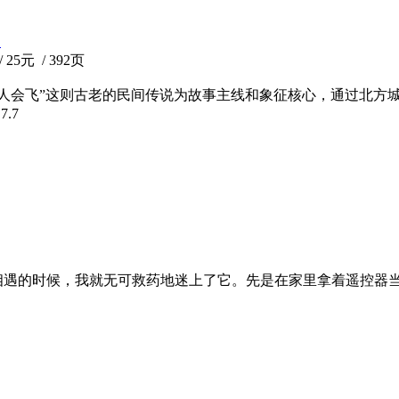
人
 25元 / 392页
“黑人会飞”这则古老的民间传说为故事主线和象征核心，通过北
分
7.7
ipHop相遇的时候，我就无可救药地迷上了它。先是在家里拿着遥