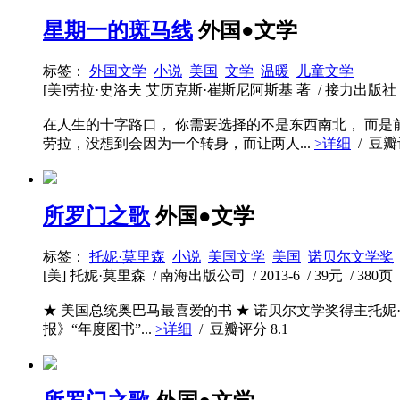
星期一的斑马线
外国●文学
标签：
外国文学
小说
美国
文学
温暖
儿童文学
[美]劳拉·史洛夫 艾历克斯·崔斯尼阿斯基 著 / 接力出版社 / 2014
在人生的十字路口， 你需要选择的不是东西南北， 而
劳拉，没想到会因为一个转身，而让两人...
>详细
/ 豆
所罗门之歌
外国●文学
标签：
托妮·莫里森
小说
美国文学
美国
诺贝尔文学奖
[美] 托妮·莫里森 / 南海出版公司 / 2013-6 / 39元 / 380页
★ 美国总统奥巴马最喜爱的书 ★ 诺贝尔文学奖得主托妮·
报》“年度图书”...
>详细
/ 豆瓣评分
8.1