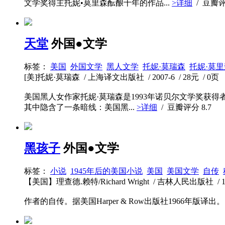
文学奖得主托妮•莫里森酝酿十年的作品...
>详细
/ 豆瓣
天堂
外国●文学
标签：
美国
外国文学
黑人文学
托妮·莫瑞森
托妮·莫里
[美]托妮·莫瑞森 / 上海译文出版社 / 2007-6 / 28元 / 0页
美国黑人女作家托妮·莫瑞森是1993年诺贝尔文学奖获得
其中隐含了一条暗线：美国黑...
>详细
/ 豆瓣评分
8.7
黑孩子
外国●文学
标签：
小说
1945年后的美国小说
美国
美国文学
自传
【美国】理查德.赖特/Richard Wright / 吉林人民出版社 / 1989
作者的自传。据美国Harper & Row出版社1966年版译出。.