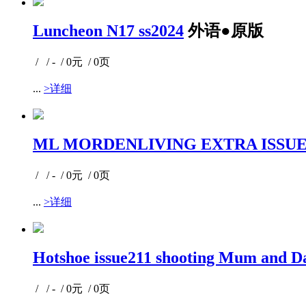
Luncheon N17 ss2024
外语●原版
/ / - / 0元 / 0页
...
>详细
ML MORDENLIVING EXTRA ISSU
/ / - / 0元 / 0页
...
>详细
Hotshoe issue211 shooting Mum and D
/ / - / 0元 / 0页