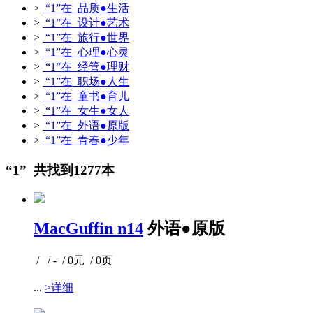
>
“1”在 品质●生活
>
“1”在 设计●艺术
>
“1”在 旅行●世界
>
“1”在 心理●心灵
>
“1”在 经管●理财
>
“1”在 职场●人生
>
“1”在 童书●育儿
>
“1”在 女生●女人
>
“1”在 外语●原版
>
“1”在 青春●少年
“1” 共找到1277本
MacGuffin n14
外语●原版
/ / - / 0元 / 0页
...
>详细