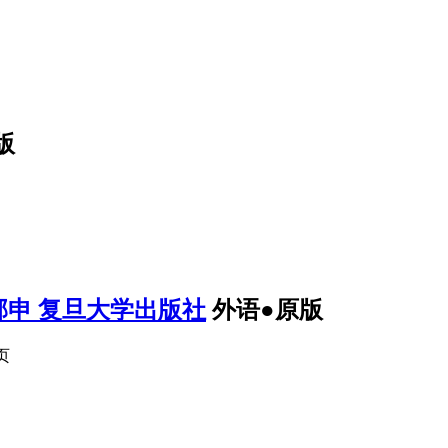
版
邹申 复旦大学出版社
外语●原版
0页