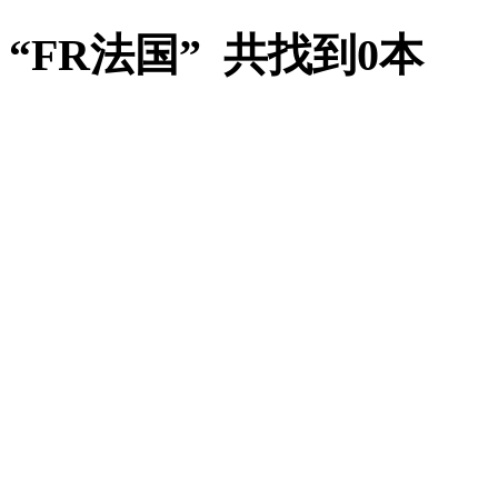
“FR法国” 共找到0本