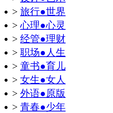
>
旅行●世界
>
心理●心灵
>
经管●理财
>
职场●人生
>
童书●育儿
>
女生●女人
>
外语●原版
>
青春●少年