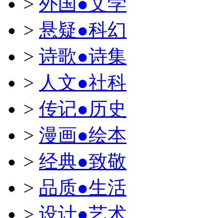
>
外国●文学
>
悬疑●科幻
>
诗歌●诗集
>
人文●社科
>
传记●历史
>
漫画●绘本
>
经典●致敬
>
品质●生活
>
设计●艺术