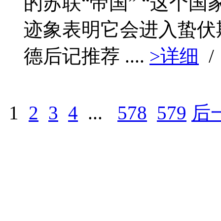
的苏联“帝国” “这个
迹象表明它会进入蛰伏期
德后记推荐 ....
>详细
/
1
2
3
4
...
578
579
后