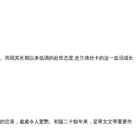
。而因其长期以来低调的处世态度,史兰倩丝卡的这一血泪成长
的悲喜，處處令人驚艷。初版二十餘年來，是華文文學重要作