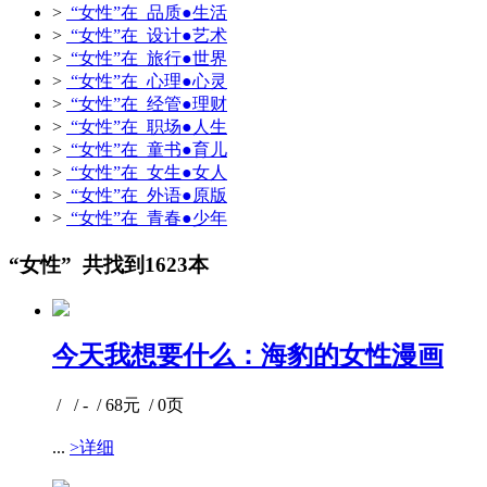
>
“女性”在 品质●生活
>
“女性”在 设计●艺术
>
“女性”在 旅行●世界
>
“女性”在 心理●心灵
>
“女性”在 经管●理财
>
“女性”在 职场●人生
>
“女性”在 童书●育儿
>
“女性”在 女生●女人
>
“女性”在 外语●原版
>
“女性”在 青春●少年
“女性” 共找到1623本
今天我想要什么：海豹的女性漫画
/ / - / 68元 / 0页
...
>详细