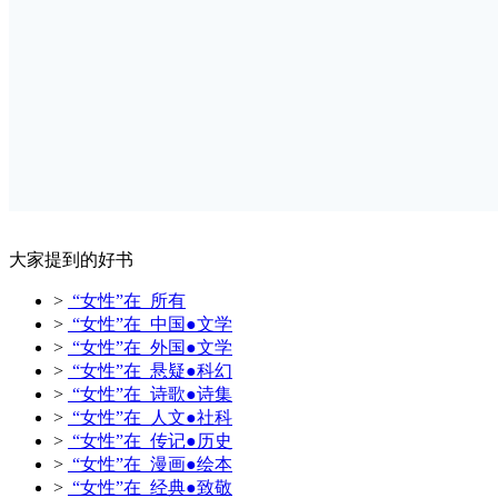
大家提到的好书
>
“女性”在 所有
>
“女性”在 中国●文学
>
“女性”在 外国●文学
>
“女性”在 悬疑●科幻
>
“女性”在 诗歌●诗集
>
“女性”在 人文●社科
>
“女性”在 传记●历史
>
“女性”在 漫画●绘本
>
“女性”在 经典●致敬