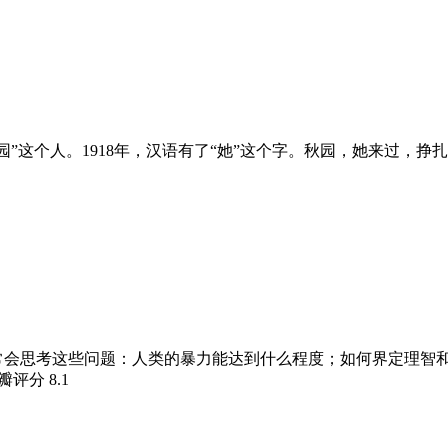
秋园”这个人。1918年，汉语有了“她”这个字。秋园，她来过，
常会思考这些问题：人类的暴力能达到什么程度；如何界定理智
豆瓣评分
8.1