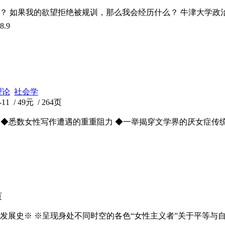
？ 如果我的欲望拒绝被规训，那么我会经历什么？ 牛津大学政
8.9
理论
社会学
 / 49元 / 264页
 ◆悉数女性写作遭遇的重重阻力 ◆一举揭穿文学界的厌女症传统 
页
史※ ※呈现身处不同时空的各色“女性主义者”关于平等与自由的