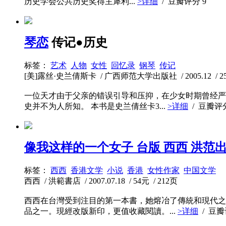
历史学会公共历史奖得主犀利...
>详细
/ 豆瓣评分
9
琴恋
传记●历史
标签：
艺术
人物
女性
回忆录
钢琴
传记
[美]露丝·史兰倩斯卡 / 广西师范大学出版社 / 2005.12 / 25
一位天才由于父亲的错误引导和压抑，在少女时期曾经严
史并不为人所知。 本书是史兰倩丝卡3...
>详细
/ 豆瓣评
像我这样的一个女子 台版 西西 洪范
标签：
西西
香港文学
小说
香港
女性作家
中国文学
西西 / 洪範書店 / 2007.07.18 / 54元 / 212页
西西在台灣受到注目的第一本書，她熔冶了傳統和現代之
品之一。現經改版新印，更值收藏閱讀。...
>详细
/ 豆