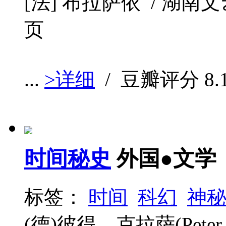
[法] 布拉萨依 / 湖南文艺出
页
...
>详细
/ 豆瓣评分
8.
时间秘史
外国●文学
标签：
时间
科幻
神
(德)彼得﹒克拉萨(Peter 