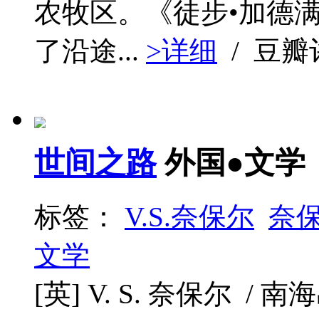
农牧区。《徒步•加德
了沿途...
>详细
/ 豆
世间之路
外国●文学
标签：
V.S.奈保尔
奈
文学
[英] V. S. 奈保尔 / 南海