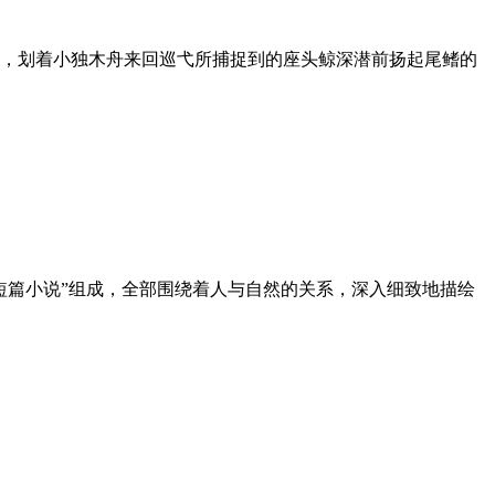
，划着小独木舟来回巡弋所捕捉到的座头鲸深潜前扬起尾鳍的
短篇小说”组成，全部围绕着人与自然的关系，深入细致地描绘