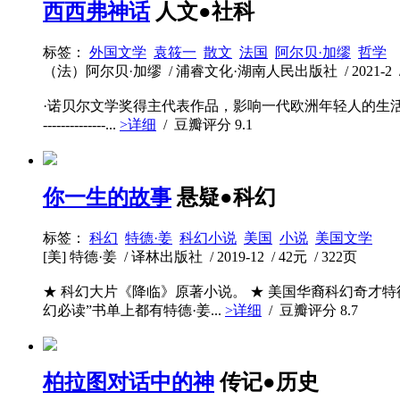
西西弗神话
人文●社科
标签：
外国文学
袁筱一
散文
法国
阿尔贝·加缪
哲学
（法）阿尔贝·加缪 / 浦睿文化·湖南人民出版社 / 2021-2 / 4
·诺贝尔文学奖得主代表作品，影响一代欧洲年轻人的生活
--------------...
>详细
/ 豆瓣评分
9.1
你一生的故事
悬疑●科幻
标签：
科幻
特德·姜
科幻小说
美国
小说
美国文学
[美] 特德·姜 / 译林出版社 / 2019-12 / 42元 / 322页
★ 科幻大片《降临》原著小说。 ★ 美国华裔科幻奇才特
幻必读”书单上都有特德·姜...
>详细
/ 豆瓣评分
8.7
柏拉图对话中的神
传记●历史