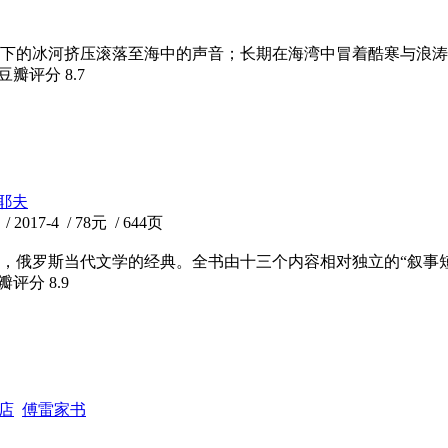
下的冰河挤压滚落至海中的声音；长期在海湾中冒着酷寒与浪涛
 豆瓣评分
8.7
耶夫
7-4 / 78元 / 644页
，俄罗斯当代文学的经典。全书由十三个内容相对独立的“叙事
豆瓣评分
8.9
店
傅雷家书