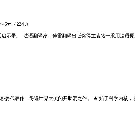
6元 / 224页
启示录。 ·法语翻译家、傅雷翻译出版奖得主袁筱一采用法语原版
德·姜代表作，得遍世界大奖的开脑洞之作。 ★ 始于科学内核，