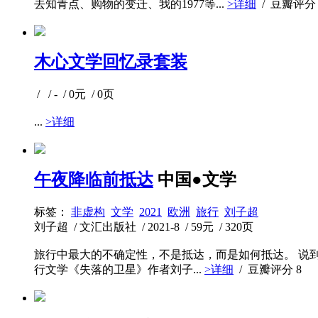
去知青点、购物的变迁、我的1977等...
>详细
/ 豆瓣评
木心文学回忆录套装
/ / - / 0元 / 0页
...
>详细
午夜降临前抵达
中国●文学
标签：
非虚构
文学
2021
欧洲
旅行
刘子超
刘子超 / 文汇出版社 / 2021-8 / 59元 / 320页
旅行中最大的不确定性，不是抵达，而是如何抵达。 说到
行文学《失落的卫星》作者刘子...
>详细
/ 豆瓣评分
8