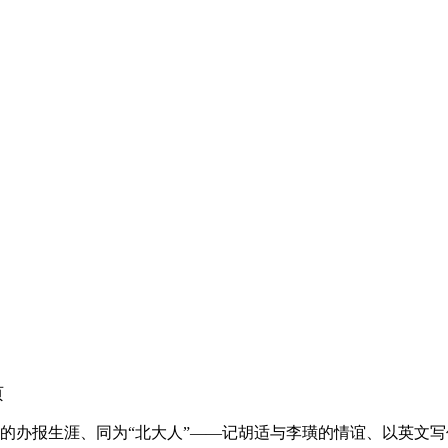
页
我的办报生涯、同为“北大人”——记胡适与李璜的情谊、以英文