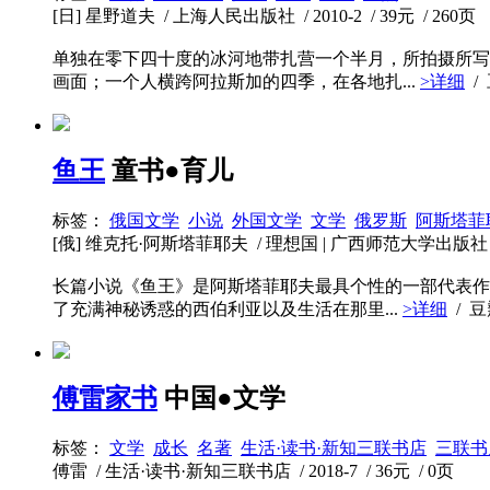
[日] 星野道夫 / 上海人民出版社 / 2010-2 / 39元 / 260页
单独在零下四十度的冰河地带扎营一个半月，所拍摄所写
画面；一个人横跨阿拉斯加的四季，在各地扎...
>详细
/
鱼王
童书●育儿
标签：
俄国文学
小说
外国文学
文学
俄罗斯
阿斯塔菲
[俄] 维克托·阿斯塔菲耶夫 / 理想国 | 广西师范大学出版社 / 201
长篇小说《鱼王》是阿斯塔菲耶夫最具个性的一部代表作
了充满神秘诱惑的西伯利亚以及生活在那里...
>详细
/ 
傅雷家书
中国●文学
标签：
文学
成长
名著
生活·读书·新知三联书店
三联书
傅雷 / 生活·读书·新知三联书店 / 2018-7 / 36元 / 0页