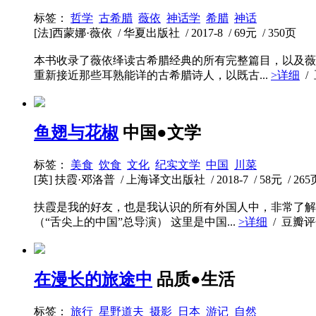
标签：
哲学
古希腊
薇依
神话学
希腊
神话
[法]西蒙娜·薇依 / 华夏出版社 / 2017-8 / 69元 / 350页
本书收录了薇依绎读古希腊经典的所有完整篇目，以及薇
重新接近那些耳熟能详的古希腊诗人，以既古...
>详细
/
鱼翅与花椒
中国●文学
标签：
美食
饮食
文化
纪实文学
中国
川菜
[英] 扶霞·邓洛普 / 上海译文出版社 / 2018-7 / 58元 / 265
扶霞是我的好友，也是我认识的所有外国人中，非常了解
（“舌尖上的中国”总导演） 这里是中国...
>详细
/ 豆瓣
在漫长的旅途中
品质●生活
标签：
旅行
星野道夫
摄影
日本
游记
自然