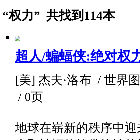
“权力” 共找到114本
超人/蝙蝠侠:绝对权
[美] 杰夫·洛布 / 世界图书
/ 0页
地球在崭新的秩序中迎