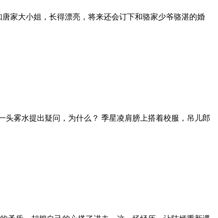
只知唐家大小姐，长得漂亮，将来还会订下和骆家少爷骆湛的婚
竞一头雾水提出疑问，为什么？ 季星凌肩膀上搭着校服，吊儿郎