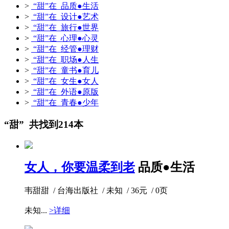
>
“甜”在 品质●生活
>
“甜”在 设计●艺术
>
“甜”在 旅行●世界
>
“甜”在 心理●心灵
>
“甜”在 经管●理财
>
“甜”在 职场●人生
>
“甜”在 童书●育儿
>
“甜”在 女生●女人
>
“甜”在 外语●原版
>
“甜”在 青春●少年
“甜” 共找到214本
女人，你要温柔到老
品质●生活
韦甜甜 / 台海出版社 / 未知 / 36元 / 0页
未知...
>详细