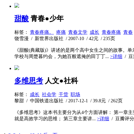
甜酸
青春●少年
标签：
青春疼痛。
疼痛
青春文学
成长
青春疼痛
青春
饶雪漫 / 新世界出版社 / 2007-10 / 42元 / 235页
《甜酸(典藏版)》讲述的是两个高中女生之间的故事。
学校与周楚暮约会，为她百般遮掩的田丁丁...
>详细
/ 
多维思考
人文●社科
标签：
成长
社会学
干货
职场
黎甜 / 中国铁道出版社 / 2017-12-1 / 39.8元 / 262页
《多维思考》这本书主要分为从4个方面讲解： 第一章
就是高效学习的思维； 第三章主要讲...
>详细
/ 豆瓣评