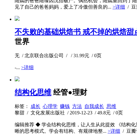
陆嫣的爸爸陆臻因沈括破产。偶然机会，陆嫣重回到了陆
见了自己的爸爸妈妈，爱上了冷傲但善良的...
>详细
/ 
不失败的基础烘焙书 戒不掉的烘焙甜
世界
无 / 北京联合出版公司 / / 31.99元 / 0页
-...
>详细
结构化思维
经管●理财
标签：
成长
心理学
赚钱
方法
自我成长
思维
黎甜 / 文化发展出版社 / 2019-12-23 / 49.8元 / 0页
编辑推荐 ◆ 学会结构化思维，让人生从此提效 《结
晰的思考模式。学会有结构、有规律地整...
>详细
/ 豆