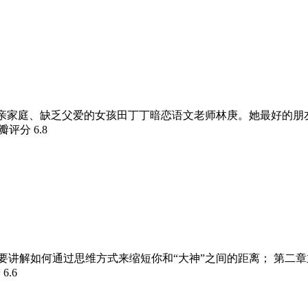
单亲家庭、缺乏父爱的女孩田丁丁暗恋语文老师林庚。她最好的
豆瓣评分
6.8
主要讲解如何通过思维方式来缩短你和“大神”之间的距离； 第二
分
6.6