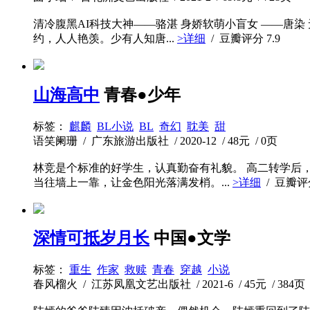
清冷腹黑AI科技大神——骆湛 身娇软萌小盲女 ——唐
约，人人艳羡。少有人知唐...
>详细
/ 豆瓣评分
7.9
山海高中
青春●少年
标签：
麒麟
BL小说
BL
奇幻
耽美
甜
语笑阑珊 / 广东旅游出版社 / 2020-12 / 48元 / 0页
林竞是个标准的好学生，认真勤奋有礼貌。 高二转学后
当往墙上一靠，让金色阳光落满发梢。...
>详细
/ 豆瓣
深情可抵岁月长
中国●文学
标签：
重生
作家
救赎
青春
穿越
小说
春风榴火 / 江苏凤凰文艺出版社 / 2021-6 / 45元 / 384页