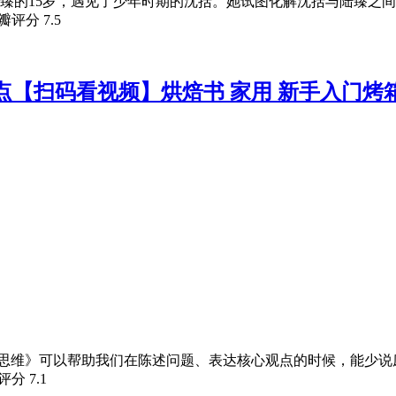
臻的15岁，遇见了少年时期的沈括。她试图化解沈括与陆臻之
豆瓣评分
7.5
点【扫码看视频】烘焙书 家用 新手入门烤
构化思维》可以帮助我们在陈述问题、表达核心观点的时候，能少
瓣评分
7.1