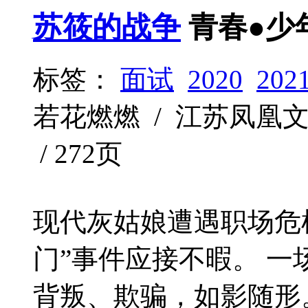
苏筱的战争
青春●少
标签：
面试
2020
202
若花燃燃 / 江苏凤凰文艺出
/ 272页
现代灰姑娘遭遇职场危机
门”事件应接不暇。 一
背叛、欺骗，如影随形